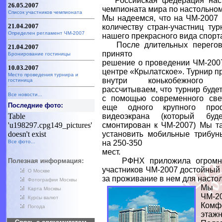
Российская федерация наст
26.05.2007
чемпионата мира по настольном
Список участников чемпионата
Мы надеемся, что на ЧМ-2007 
21.04.2007
количеству стран-участниц ту
Определен регламент ЧМ-2007
нашего прекрасного вида спорт
После длительных перегов
21.04.2007
принято
Бронирование гостиницы
решение о проведении ЧМ-200
10.03.2007
центре «Крылатское». Турнир п
Место проведения турнира и
внутри конькобежного
гостиница
рассчитываем, что турнир буде
Все новости...
с помощью современного све
Последние фото:
еще одного крупного проф
Table
видеоэкрана (который буд
'u198297.cpg149_pictures'
смонтирован к ЧМ-2007) Мы т
doesn't exist
установить мобильные трибун
Все фото...
на 250-350
мест.
РФНХ приложила огромные 
Полезная информация:
участников ЧМ-2007 достойный 
О Москве
за проживание в нем для настол
Фотографии Москвы
Мы п
Карта Москвы
ЧМ-
Курсы валют
Комф
Погода
этаж