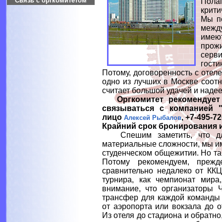
Связь с оргкомитетом
Пола
крити
Мы п
между
име
прожи
серви
гост
Потому, договоренность с отел
одно из лучших в Москве соот
считает большой удачей и надеет
Оргкомитет рекомендует
связываться с компанией "
лицо
, +7-495-72
Алексей Рыбалов
Крайний срок бронирования и
Спешим заметить, что для 
материальные сложности, мы и
студенческом общежитии. Но та
Потому рекомендуем, прежд
сравнительно недалеко от ККЦ
турнира, как чемпионат мира
внимание, что организаторы 
трансфер для каждой команды 
от аэропорта или вокзала до о
Из отеля до стадиона и обратно